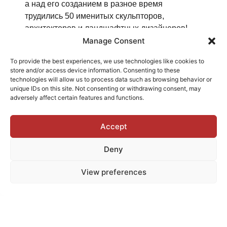
а над его созданием в разное время
трудились 50 именитых скульпторов,
архитекторов и ландшафтных дизайнеров!
Manage Consent
Вечером круиз с ужином вокруг Манхэттена.
Ознакомитесь с Нью-Йорком в прогулочном
To provide the best experiences, we use technologies like cookies to
store and/or access device information. Consenting to these
круизе с изысканным ужином, в
technologies will allow us to process data such as browsing behavior or
сопровождении джаза. В программе ужин из
unique IDs on this site. Not consenting or withdrawing consent, may
трех блюд, неограниченные напитки и,
adversely affect certain features and functions.
несомненно, захватывающий вид на
небоскребы Манхэттена.
Accept
Deny
День 4
View preferences
Свободное время
Открыть чат!
Вечером посещение
Бродвейского мюзикла